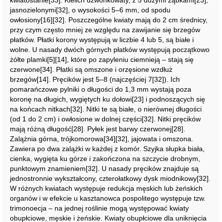
kwiatostanie[33]. Kielich dzwonkowaty, z 5 dużymi ząbkami[23],
jasnozielonymi[32], o wysokości 5–6 mm, od spodu
owłosiony[16][32]. Poszczególne kwiaty mają do 2 cm średnicy,
przy czym często mniej ze względu na zawijanie się brzegów
płatków. Płatki korony występują w liczbie 4 lub 5, są białe i
wolne. U nasady dwóch górnych płatków występują początkowo
żółte plamki[5][14], które po zapyleniu ciemnieją – stają się
czerwone[34]. Płatki są omszone i orzęsione wzdłuż
brzegów[14]. Pręcików jest 5–8 (najczęściej 7[32]). Ich
pomarańczowe pylniki o długości do 1,3 mm wystają poza
koronę na długich, wygiętych ku dołowi[23] i podnoszących się
na końcach nitkach[32]. Nitki te są białe, o nierównej długości
(od 1 do 2 cm) i owłosione w dolnej części[32]. Nitki pręcików
mają różną długość[28]. Pyłek jest barwy czerwonej[28].
Zalążnia górna, trójkomorowa[34][32], jajowata i omszona.
Zawiera po dwa zalążki w każdej z komór. Szyjka słupka biała,
cienka, wygięta ku górze i zakończona na szczycie drobnym,
punktowym znamieniem[32]. U nasady pręcików znajduje są
jednostronnie wykształcony, czterołatkowy dysk miodnikowy[32].
W różnych kwiatach występuje redukcja męskich lub żeńskich
organów i w efekcie u kasztanowca pospolitego występuje tzw.
trimonoecja – na jednej roślinie mogą występować kwiaty
obupłciowe, męskie i żeńskie. Kwiaty obupłciowe dla uniknięcia