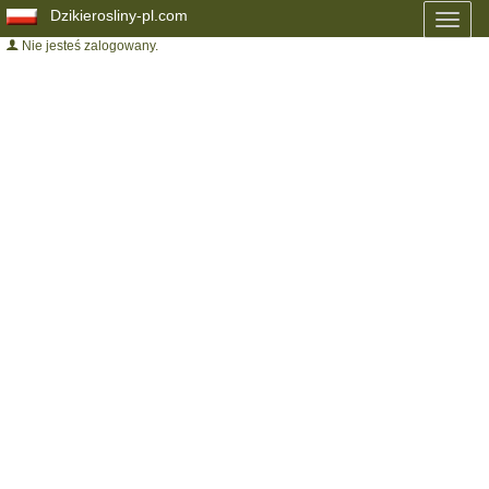
Dzikierosliny-pl.com
Toggl
naviga
Nie jesteś zalogowany.