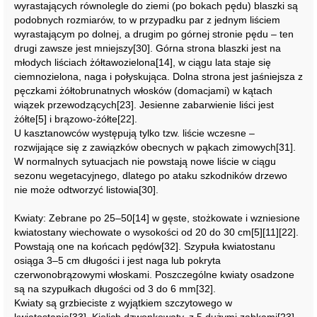
wyrastających równolegle do ziemi (po bokach pędu) blaszki są
podobnych rozmiarów, to w przypadku par z jednym liściem
wyrastającym po dolnej, a drugim po górnej stronie pędu – ten
drugi zawsze jest mniejszy[30]. Górna strona blaszki jest na
młodych liściach żółtawozielona[14], w ciągu lata staje się
ciemnozielona, naga i połyskująca. Dolna strona jest jaśniejsza z
pęczkami żółtobrunatnych włosków (domacjami) w kątach
wiązek przewodzących[23]. Jesienne zabarwienie liści jest
żółte[5] i brązowo-żółte[22].
U kasztanowców występują tylko tzw. liście wczesne –
rozwijające się z zawiązków obecnych w pąkach zimowych[31].
W normalnych sytuacjach nie powstają nowe liście w ciągu
sezonu wegetacyjnego, dlatego po ataku szkodników drzewo
nie może odtworzyć listowia[30].
Kwiaty: Zebrane po 25–50[14] w gęste, stożkowate i wzniesione
kwiatostany wiechowate o wysokości od 20 do 30 cm[5][11][22].
Powstają one na końcach pędów[32]. Szypuła kwiatostanu
osiąga 3–5 cm długości i jest naga lub pokryta
czerwonobrązowymi włoskami. Poszczególne kwiaty osadzone
są na szypułkach długości od 3 do 6 mm[32].
Kwiaty są grzbieciste z wyjątkiem szczytowego w