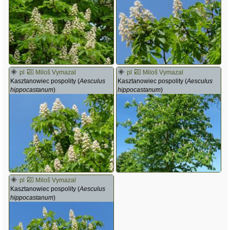
pl
Miloš Vymazal
pl
Miloš Vymazal
Kasztanowiec pospolity (
Aesculus
Kasztanowiec pospolity (
Aesculus
hippocastanum
)
hippocastanum
)
pl
Miloš Vymazal
Kasztanowiec pospolity (
Aesculus
hippocastanum
)