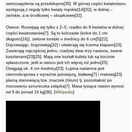
samozapylenia są przedsłupne[35]. W górnej części kwiatostanu
występują z reguły tylko kwiaty męskie[14][32], w dolnej –
żeńskie, a w środkowej – obupłciowe[32].
Owoce: Rozwijają się tylko z 2–5, rzadko do 8 kwiatów w dolnej
części kwiatostanów[7]. Są to kolczaste (kolce do 1 cm
długości[16]), zielone torebki o średnicy do 6 cm[5][22].
Dojrzewając, brązowieją[32] i otwierają się trzema klapami[23].
Zawierają najczęściej jedno, rzadziej dwa–trzy nasiona, zwane
kasztanami[23][25]. Mają one kształt kulisty lub są bocznie
spłaszczone, jeśli w owocu jest ich więcej niż jedno[25].
Osiągają ok. 4 cm średnicy[23]. Łupina nasienna jest
ciemnobrązowa z wyraźnie jaśniejszą, białawą[7] i matową[23]
plamą stanowiącą tzw. znaczek (hilum) tj. pozostałość po
mocowaniu sznureczka zalążka[7]. Masa tysiąca nasion wynosi
od 9 do ponad 15 kg[36]. [
Wikipedia
]