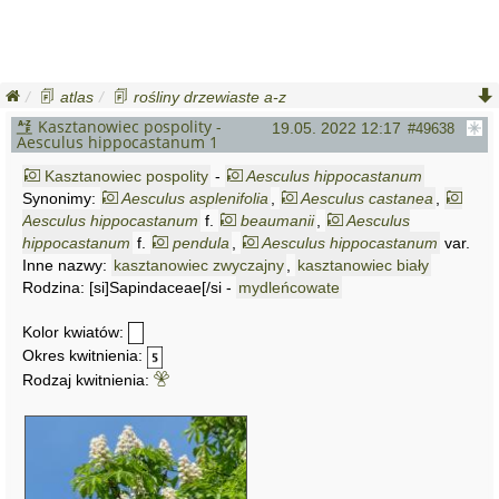
atlas
rośliny drzewiaste a-z
kasztanowiec pospolity
aesculus hippocastanum
Kasztanowiec pospolity -
19.05. 2022 12:17
#49638
Aesculus hippocastanum 1
Kasztanowiec pospolity
-
Aesculus hippocastanum
Synonimy:
Aesculus asplenifolia
,
Aesculus castanea
,
Aesculus hippocastanum
f.
beaumanii
,
Aesculus
hippocastanum
f.
pendula
,
Aesculus hippocastanum
var.
Inne nazwy:
argenteovariegata
kasztanowiec zwyczajny
,
Aesculus hippocastanum
,
kasztanowiec biały
var.
aureovariegata
Rodzina: [si]Sapindaceae[/si -
,
Aesculus hippocastanum
mydleńcowate
var.
beaumanii
,
Aesculus hippocastanum
var.
flore-pleno
,
Aesculus
hippocastanum
Kolor kwiatów:
var.
incisa
,
Aesculus hippocastanum
var.
pendula
,
Aesculus hippocastanum
var.
variegata
,
Okres kwitnienia:
Aesculus memmingeri
,
Aesculus procera
,
Aesculus
Rodzaj kwitnienia:
septenata
,
Hippocastanum aesculus
,
Hippocastanum
vulgare
,
Pawia hippocastanum