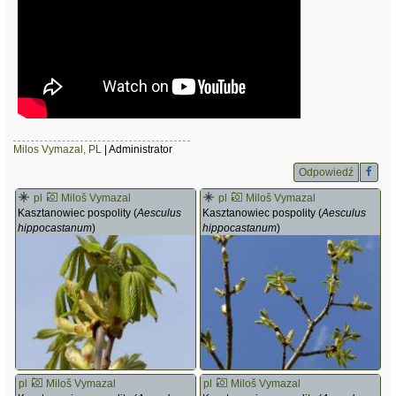
Milos Vymazal, PL
| Administrator
Odpowiedź
pl
Miloš Vymazal
pl
Miloš Vymazal
Kasztanowiec pospolity (
Aesculus
Kasztanowiec pospolity (
Aesculus
hippocastanum
)
hippocastanum
)
pl
Miloš Vymazal
pl
Miloš Vymazal