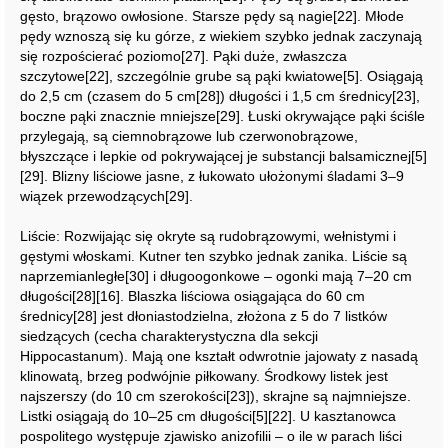
gęsto, brązowo owłosione. Starsze pędy są nagie[22]. Młode
pędy wznoszą się ku górze, z wiekiem szybko jednak zaczynają
się rozpościerać poziomo[27]. Pąki duże, zwłaszcza
szczytowe[22], szczególnie grube są pąki kwiatowe[5]. Osiągają
do 2,5 cm (czasem do 5 cm[28]) długości i 1,5 cm średnicy[23],
boczne pąki znacznie mniejsze[29]. Łuski okrywające pąki ściśle
przylegają, są ciemnobrązowe lub czerwonobrązowe,
błyszczące i lepkie od pokrywającej je substancji balsamicznej[5]
[29]. Blizny liściowe jasne, z łukowato ułożonymi śladami 3–9
wiązek przewodzących[29].
Liście: Rozwijając się okryte są rudobrązowymi, wełnistymi i
gęstymi włoskami. Kutner ten szybko jednak zanika. Liście są
naprzemianległe[30] i długoogonkowe – ogonki mają 7–20 cm
długości[28][16]. Blaszka liściowa osiągająca do 60 cm
średnicy[28] jest dłoniastodzielna, złożona z 5 do 7 listków
siedzących (cecha charakterystyczna dla sekcji
Hippocastanum). Mają one kształt odwrotnie jajowaty z nasadą
klinowatą, brzeg podwójnie piłkowany. Środkowy listek jest
najszerszy (do 10 cm szerokości[23]), skrajne są najmniejsze.
Listki osiągają do 10–25 cm długości[5][22]. U kasztanowca
pospolitego występuje zjawisko anizofilii – o ile w parach liści