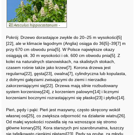
Aesculus hippocastanum
-
kasztanowiec pospolity
Pokrój: Drzewo dorastające zwykle do 20–25 m wysokości[5]
[22], ale w klimacie łagodnym (Anglia) osiąga do 36[5]–39[7] m
przy 670 cm obwodu pnia[5]. W Polsce największe okazy
osiągają ok. 30 m wysokości i ok. 600 cm obwodu pnia[5]. Z
kolei na naturalnych stanowiskach, na skalistych stokach,
czasem rośnie także jako krzew[7]. Korona drzewa jest
regularna[22], gęsta[23], owalna[7], cylindryczna lub kopulasta,
z dolnymi gałęziami zwisającymi do ziemi i nierzadko
zakorzeniającymi się[22]. Drzewa mają silnie rozbudowany
system korzeniowy[24], z korzeniem palowym[14] i licznymi
korzeniami bocznymi rozrastającymi się płasko[23] i płytko[14].
Pień, pędy i pąki: Pień jest masywny, często skręcony wokół
własnej osi[25], co zwiększa odporność na działanie wiatru[26].
Od małej wysokości rozwidla się na wznoszące się stromo
główne konary[25]. Kora starszych pni szarobrunatna, łuszczy
się tafelkowato cienkimi płatami[23]. Pędy są grube, za młodu